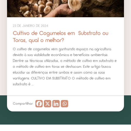
23 DE JANEIRO DE 2024
Cultivo de Cogumelos em Substrato ou
Toras, qual o melhor?
O cultivo de cogumelos vem ganhando espaço na agricultura
devido à sua viabilidade econômica e benefícios ambientais.
Dentre as técnicas utilizadas, o método de cultivo em substrato e
o método de cultivo em toras se destacam. Este artigo busca
elucidar as diferenças entre ambos e assim como as suas
vantagens. CULTIVO EM SUBSTRATO O método de cultivo em
substrato é …
Compartilhar: