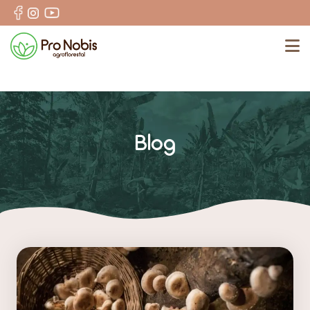
N
Blog