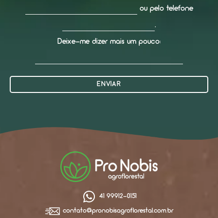
ou pelo telefone
.
Deixe-me dizer mais um pouco:
41 99912-0151
contato@pronobisagroflorestal.com.br