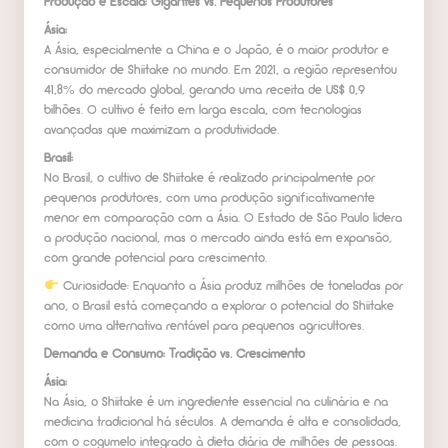
Produção e Escala: Gigantes vs. Pequenos Produtores
Ásia:
A Ásia, especialmente a China e o Japão, é o maior produtor e
consumidor de Shiitake no mundo. Em 2021, a região representou
41,8% do mercado global, gerando uma receita de US$ 0,9
bilhões. O cultivo é feito em larga escala, com tecnologias
avançadas que maximizam a produtividade.
Brasil:
No Brasil, o cultivo de Shiitake é realizado principalmente por
pequenos produtores, com uma produção significativamente
menor em comparação com a Ásia. O Estado de São Paulo lidera
a produção nacional, mas o mercado ainda está em expansão,
com grande potencial para crescimento.
Curiosidade: Enquanto a Ásia produz milhões de toneladas por
ano, o Brasil está começando a explorar o potencial do Shiitake
como uma alternativa rentável para pequenos agricultores.
Demanda e Consumo: Tradição vs. Crescimento
Ásia:
Na Ásia, o Shiitake é um ingrediente essencial na culinária e na
medicina tradicional há séculos. A demanda é alta e consolidada,
com o cogumelo integrado à dieta diária de milhões de pessoas.