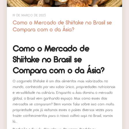
19 DE MARÇO DE 2025
Como o Mercado de Shiitake no Brasil se
Compara com o da Ásia?
Como o Mercado de
Shiitake no Brasil se
Compara com o da Ásia?
O cogumelo Shiitake é um dos alimentos mais valorizados no
mundo, conhecido por seu sabor único, propriedades nutricionais
e versatilidade na culinária. Enquanto a Ásia domina o mercado
global, o Brasil vem ganhando espaço. Mas como esses dois
mercados se comparam? Bem vamos falar sobre isso com muita
propriedade pois já visitamos esses o países diversas vezes para
trazer conhecimentos para o nosso cultivo aqui no Brasil, vamos
lá…