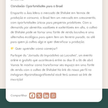
Conclusão: Oportunidades para o Brasil
Enquanto a Ásia lidera o mercado de Shiitake em termos de
produção e consumo, o Brasil tem um mercado em crescimento,
com oportunidades únicas para pequenos produtores. Com a
demanda por alimentos saudáveis e sustentáveis em alta, o cultivo
de Shiitake pode se tornar uma fonte de renda lucrativa e uma
alternativa ecológica para quem tem um terreno parado, ou até
para quem já cultiva algo e quer diversificar a produção.
Quer aprender como começar?
Participe da “Jornada do Improdutivo ao Lucrativo”, um evento
online e gratuito que acontecerá entre os dias 01 a 06 de abril.
Vamos te mostrar como transformar seu espaço em uma fonte
de renda com o cultivo de Shiitake! No link do nosso perfil no
instagram @pronobisagroflorestal você terá acesso ao link de
inscrição!
Compartilhar: