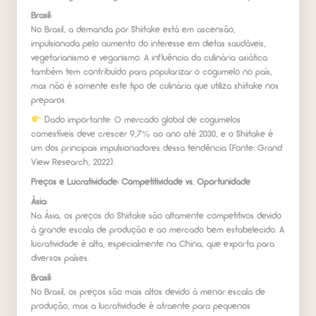
Brasil:
No Brasil, a demanda por Shiitake está em ascensão,
impulsionada pelo aumento do interesse em dietas saudáveis,
vegetarianismo e veganismo. A influência da culinária asiática
também tem contribuído para popularizar o cogumelo no país,
mas não é somente este tipo de culinária que utiliza shiitake nos
preparos.
Dado importante: O mercado global de cogumelos
comestíveis deve crescer 9,7% ao ano até 2030, e o Shiitake é
um dos principais impulsionadores dessa tendência (Fonte: Grand
View Research, 2022).
Preços e Lucratividade: Competitividade vs. Oportunidade
Ásia:
Na Ásia, os preços do Shiitake são altamente competitivos devido
à grande escala de produção e ao mercado bem estabelecido. A
lucratividade é alta, especialmente na China, que exporta para
diversos países.
Brasil:
No Brasil, os preços são mais altos devido à menor escala de
produção, mas a lucratividade é atraente para pequenos